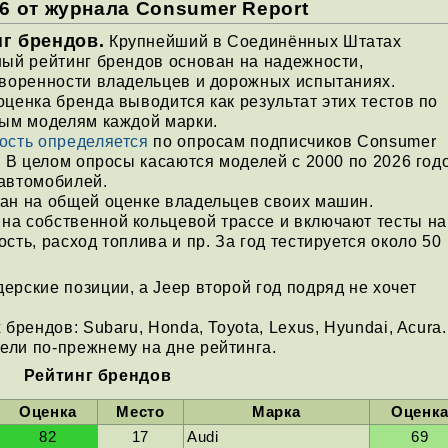
6 от журнала Consumer Report
г брендов.
Крупнейший в Соединённых Штатах
ый рейтинг брендов основан на надежности,
воренности владельцев и дорожных испытаниях.
ценка бренда выводится как результат этих тестов по
ным моделям каждой марки.
ость определяется
по опросам подписчиков Consumer
. В целом опросы касаются моделей с 2000 по 2026 год
 автомобилей.
ан на общей оценке владельцев своих машин.
 на собственной кольцевой трассе и включают тесты на
сть, расход топлива и пр. За год тестируется около 50
ерские позиции, а Jeep второй год подряд не хочет
брендов: Subaru, Honda, Toyota, Lexus, Hyundai, Acura.
ели по-прежнему на дне рейтинга.
Рейтинг брендов
Оценка
Место
Марка
Оценк
82
17
Audi
69