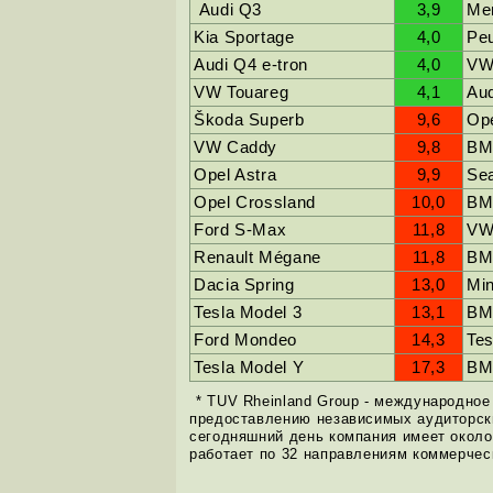
Audi Q3
3,9
Me
Kia Sportage
4,0
Pe
Audi Q4 e-tron
4,0
VW
VW Touareg
4,1
Aud
Škoda Superb
9,6
Ope
VW Caddy
9,8
BM
Opel Astra
9,9
Se
Opel Crossland
10,0
BM
Ford S-Max
11,8
VW
Renault Mégane
11,8
BM
Dacia Spring
13,0
Min
Tesla Model 3
13,1
BM
Ford Mondeo
14,3
Tes
Tesla Model Y
17,3
BM
* TUV Rheinland Group - международное
предоставлению независимых аудиторски
сегодняшний день компания имеет около
работает по 32 направлениям коммерчес