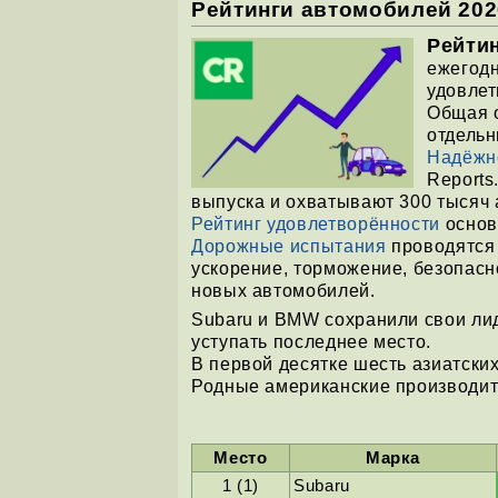
Рейтинги автомобилей 202
Рейтин
ежегодн
удовлет
Общая о
отдель
Надёжн
Reports
выпуска и охватывают 300 тысяч
Рейтинг удовлетворённости
основ
Дорожные испытания
проводятся
ускорение, торможение, безопасно
новых автомобилей.
Subaru и BMW сохранили свои лид
уступать последнее место.
В первой десятке шесть азиатских 
Родные американские производит
Место
Марка
1 (1)
Subaru