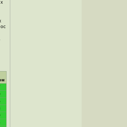
ых
х
Roc
-
ом
7
9
5
8
9
4