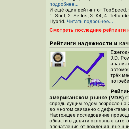
подробнее...
И ещё один рейтинг от TopSpeed
1. Soul; 2. Seltos; 3. K4; 4. Tellurid
Hybrid.
Читать подробнее...
Смотреть последние рейтинги н
Рейтинги надежности и кач
Ежегод
J.D. Po
анализ 
автомоб
трёх ме
потреби
Рейти
американском рынке (VDS)
С
спредыдущим годом возросло на 2
во многом связанно с дефектами
Настоящее исследование проводи
области в девяти основных катег
впечатления от вождения, внешн