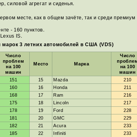
р, силовой агрегат и сиденья.
первом месте, как в общем зачёте, так и среди премиум
нте - 160 пунктов.
Lexus IS.
 марок 3 летних автомобилей в США (VDS)
Число
Число
проблем
пробле
Место
Марка
на 100
на 100
машин
машин
151
15
Mazda
210
160
16
Honda
211
168
17
Ram
216
175
18
Lincoln
217
178
19
Ford
228
181
20
GMC
229
182
21
Acura
233
185
22
Infiniti
233