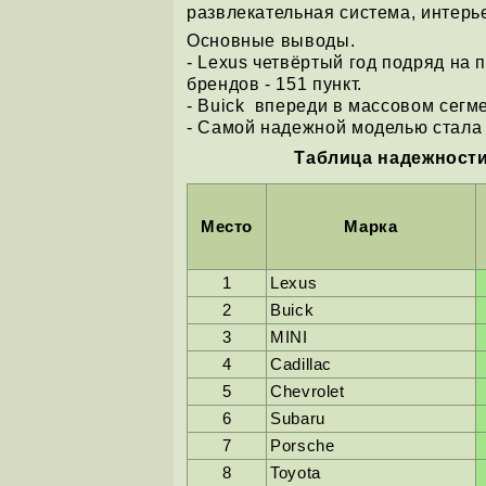
развлекательная система, интерье
Основные выводы.
- Lexus четвёртый год подряд на 
брендов - 151 пункт.
- Buick впереди в массовом сегме
- Самой надежной моделью стала 
Таблица надежности
Место
Марка
1
Lexus
2
Buick
3
MINI
4
Cadillac
5
Chevrolet
6
Subaru
7
Porsche
8
Toyota