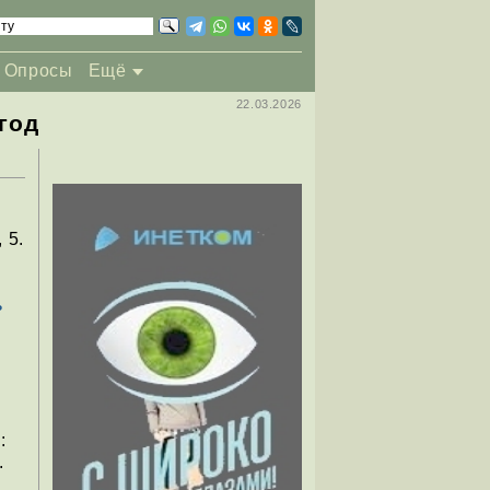
Опросы
Ещё
22.03.2026
год
 5.
.
ь
:
.