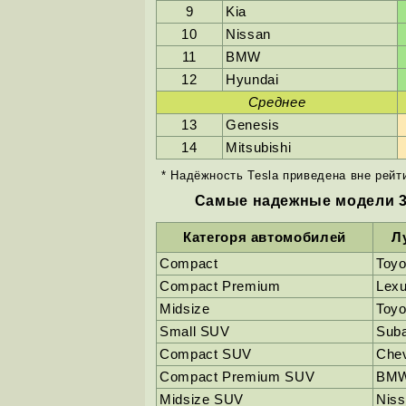
9
Kia
10
Nissan
11
BMW
12
Hyundai
Среднее
13
Genesis
14
Mitsubishi
* Надёжность Tesla приведена вне рейт
Самые надежные модели 3
Категоря автомобилей
Л
Compact
Toyo
Compact Premium
Lexu
Midsize
Toy
Small SUV
Suba
Compact SUV
Chev
Compact Premium SUV
BMW
Midsize SUV
Nis