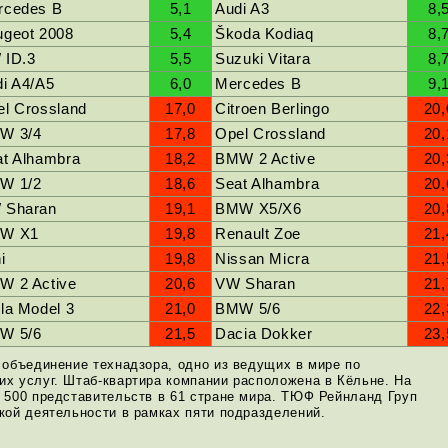
rcedes B
5,1
Audi A3
8,
ugeot 2008
5,4
Škoda Kodiaq
8,
 ID.3
5,5
Suzuki Vitara
8,
i A4/A5
6,0
Mercedes B
9,
l Crossland
17,0
Citroen Berlingo
20,
W 3/4
17,8
Opel Crossland
20,
at Alhambra
18,2
BMW 2 Active
20,
W 1/2
18,6
Seat Alhambra
20,
 Sharan
19,1
BMW X5/X6
20,
W X1
19,8
Renault Zoe
21,
i
19,8
Nissan Micra
21,
W 2 Active
20,6
VW Sharan
21,
la Model 3
21,0
BMW 5/6
22,
W 5/6
21,5
Dacia Dokker
23,
 объединение технадзора, одно из ведущих в мире по
х услуг. Штаб-квартира компании расположена в Кёльне. На
 500 представительств в 61 стране мира. ТЮФ Рейнланд Груп
кой деятельности в рамках пяти подразделений.