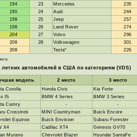
194
23
Mercedes
235
190
24
Audi
244
198
25
Jeep
257
198
26
Land Rover
274
204
27
Volvo
296
208
28
Volkswagen
301
208
Tesla*
226
инга
 летних автомобилей в США по категориям (VDS)
учшая модель
2 место
3 место
ta Corolla
Honda Civic
Kia Forte
s IS
BMW 4 Series
BMW 3 Series
ota Camry
-
-
ru Crosstrek
MINI Countryman
Buick Encore
rolet Equinox
Buick Envision
Subaru Forester
 X4
Cadllac XT4
Genesis GV70
san Murano
Chevrolet Blazer
Hyundai SantaFe