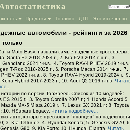
Автостатистика
ежность
Продажи
Топливо
ДТП
Это интересно
дежные автомобили - рейтинги за 2026 
е только
ar и MotorEasy: назвали самые надёжные кроссоверы:
ai Santa Fe 2018-2024 г., 2. Kia EV3 2014 г-н.в., 3.
 Grandland 2024 г-н.в., 4. Toyota RAV4 PHEV 2019 г-н.в.,
gen T-Roc 2018-2025 г., 6. Porsche Macan 2014 г-н.в., 7.
 PHEV 2022 г-н.в., 8. Toyota RAV4 Hybrid 2019-2024 г., 9
 Kona Hybrid 2017-2023 г., 10. Audi Q2 2016 г-н.в.
Читат
ее...
стории по версии TopSpeed. Список из 10 моделей:
 ES 2015 г.; 3. Toyota Corolla 2007 г.; 4. Honda Accord 5
. Mazda MX-5 Miata 2019 г.; 7. Lexus GX 2021 г.; 8. Toyota
г.; 10. HSubaru Legacy.
Читать подробнее...
ских авто, которые превзошли "японцев" по надежности
; 3. Kia Telluride; 4. Hyundai Sonata; 5. Genesis GV70; 6
 Genesis G80; 9. Kia Forte; 10. Hyundai Elantra.
Читать