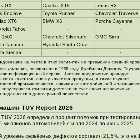
us GX
Cadllac XT5
Lexus RX
k Enclave
Toyota Runner
Chevrolet Traverse
lac XT6
BMW X6
Porche Cayenne
rolet Tahoe
-
-
 1500
Chevrolet Silverado
GMC Sirra-
ota Tacoma
Hyundai Santa Cruz
-
ta Sienna
-
-
ендовавшие на место в этих сегментах не превысили средний уров
нская компания, основанная в 1968 году Джеймсом Дэвидом Пауэро
ово-информационный сервис. Частное предприятие проводит
ости клиентов, оценку качества продукции, а также изучает
траслей промышленности, начиная от автомобильной и заканчива
 популярности компания достигла за счёт своих независимых
х надёжности в долгосрочной перспективе.
машин TUV Report 2026
 TUV 2026 определил процент поломок при тестирован
0 миллионов автомобилей с июля 2024 по июнь 2025
 уровень серьёзных дефектов составил 21,5%, это на 