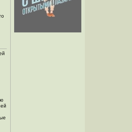
ro
ей
ию
лей
ные