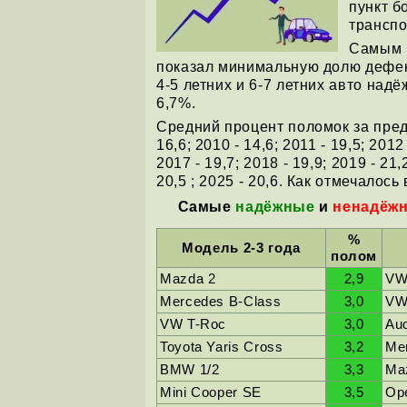
пункт б
транспо
Самым н
показал минимальную долю дефект
4-5 летних и 6-7 летних авто над
6,7%.
Средний процент поломок за преды
16,6; 2010 - 14,6; 2011 - 19,5; 2012 
2017 - 19,7; 2018 - 19,9; 2019 - 21,2
20,5 ; 2025 - 20,6. Как отмечалось
Самые
надёжные
и
ненадёж
%
Модель 2-3 года
полом
Mazda 2
2,9
VW
Mercedes B-Class
3,0
VW
VW T-Roc
3,0
Au
Toyota Yaris Cross
3,2
Me
BMW 1/2
3,3
Ma
Mini Cooper SE
3,5
Op