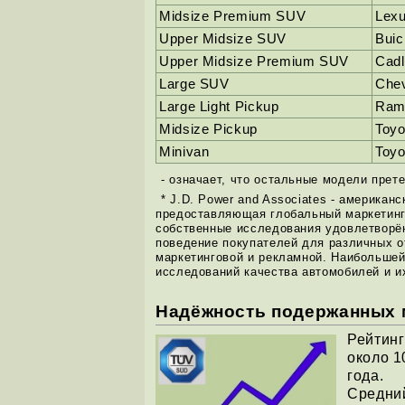
Midsize Premium SUV
Lex
Upper Midsize SUV
Buic
Upper Midsize Premium SUV
Cadl
Large SUV
Chev
Large Light Pickup
Ram
Midsize Pickup
Toy
Minivan
Toyo
- означает, что остальные модели прет
* J.D. Power and Associates - америка
предоставляющая глобальный маркетинг
собственные исследования удовлетворённ
поведение покупателей для различных о
маркетинговой и рекламной. Наибольшей
исследований качества автомобилей и и
Надёжность подержанных 
Рейтинг
около 1
года.
Средний