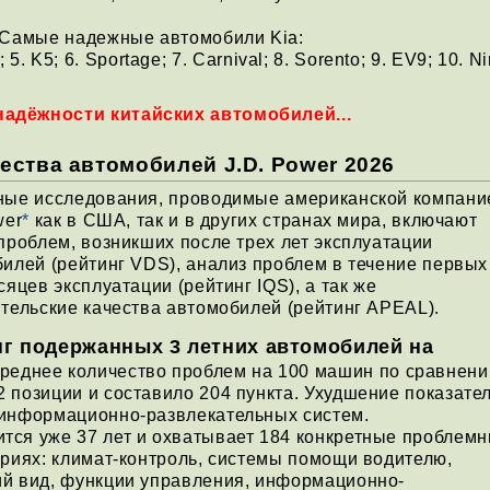
. Самые надежные автомобили Kia:
e; 5. K5; 6. Sportage; 7. Carnival; 8. Sorento; 9. EV9; 10. Ni
адёжности китайских автомобилей...
ества автомобилей J.D. Power 2026
ные исследования, проводимые американской компани
wer
*
как в США, так и в других странах мира, включают
проблем, возникших после трех лет эксплуатации
илей (рейтинг VDS), анализ проблем в течение первых
сяцев эксплуатации (рейтинг IQS), а так же
тельские качества автомобилей (рейтинг APEAL).
нг подержанных 3 летних автомобилей на
реднее количество проблем на 100 машин по сравнен
 позиции и составило 204 пункта. Ухудшение показате
 информационно-развлекательных систем.
тся уже 37 лет и охватывает 184 конкретные проблем
ориях: климат-контроль, системы помощи водителю,
ий вид, функции управления, информационно-