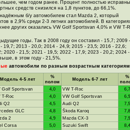
ольшее, чем годом ранее. Процент полностью исправн
ртных средств снизился на 1,8 пунктов, до 66,1%.
адёжным б/у автомобилем стал Mazda 2, который
ов в 2,9% среди 2-3 летних автомобилей. В категория
ёжнее других оказались VW Golf Sportsvan 4,0% и VW T-
дущие годы. Так в 2008 году он составил - 15,7; 2009 
- 19,7; 2013 - 20,0; 2014 - 24,9; 2015 - 23,5; 2016 - 22,6;
; 2020 - 21,5; 2021 - 19,5; 2022 - 17,9; 2023 - 20,2; 2024 -
 выше, в этом году - 21,5%.
ные
автомобили по разным возрастным категориям
%
%
Модель 4-5 лет
Модель 6-7 лет
полом
пол
 Golf Sportsvan
4,0
VW T-Roc
6,
 T-Roc
4,0
VW Golf Sportsvan
6,
di Q2
4,5
Audi Q2
7,
rcedes GLC
4,8
Škoda Karoq
7,
zda 2
4,9
Mazda CX-3
7,
el Corsa
5,0
Suzuki Swift
8,