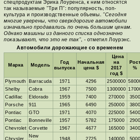
спецпродуктам Эрика Лоуренса, к ним относятся
так называемые "Три П": популярность, поп-
культура и производственные объемы.
"Сегодня
многие уверены, что сверхдорогие автомобили
изначально продавались по очень большим ценам.
Однако машины из данного списка однозначно
показывают, что это не так"
, - отметил Лоурэнс.
Автомобили дорожающие со временем
Цена
Год
Начальная
на
Рос
Марка
Модель
выпуска
цена $
2017
%
год $
Plymouth
Barracuda
1971
4296
2500000
5800
Shelby
Cobra
1967
7500
1300000
1700
Cadillac
Eldorado
1959
7400
270000
350
Porsche
911
1965
6490
250000
380
Pontiac
GTO
1971
4070
225000
540
Pontiac
Bonneville
1957
5782
175000
290
Chevrolet
Corvette
1967
4677
165000
340
New
Chrysler
1948
2725
140000
500