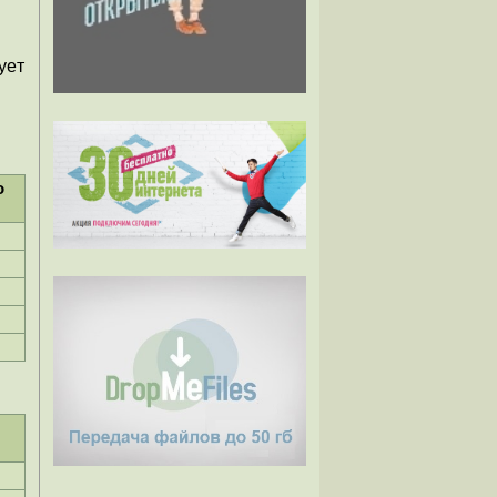
ует
о