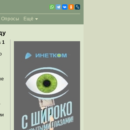
Опросы
Ещё
ду
 1
о
и
же
ь
ии