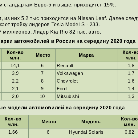
м стандартам Евро-5 и выше, приходится 15%.
, из них 5,2 тыс приходится на Nissan Leaf. Далее след
кает тройку лидеров Tesla Model S - 233.
 миллионов. Лидер Kia Rio 82 тыс. авто.
рки автомобилей в России на середину 2020 года
Кол-во
Кол-в
Место
Марка
млн.
млн.
14,1
6
Renault
1,8
3,9
7
Volkswagen
1,7
2,2
8
Chevrolet
1,6
2,1
9
Ford
1,4
2,0
10
Mitsubishi
1,3
е модели автомобилей на середину 2020 года
Кол-во
Кол-во
Место
Модель
млн.
млн.
1,66
6
Hyundai Solaris
0,82