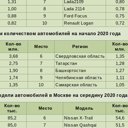
1,31
7
Lada2109
0,80
1,00
8
Lada 2114
0,78
0,88
9
Ford Focus
0,75
0,82
10
Renault Logan
0,72
 количеством автомобилей на начало 2020 года
Кол-во
Кол-во
Место
Регион
млн.
млн.
3,68
6
Свердловская область
1,35
2,75
7
Татарстан
1,28
1,90
8
Башкортостан
1,27
1,74
9
Челябинская область
1,11
1,35
10
Самарская область
1,05
дели автомобилей в Москве на середину 2020 года
Кол-во
Кол-во
Место
Модель
тыс.
тыс.
85,2
6
Nissan X-Trail
54,6
85,0
7
Nissan Qashqai
51,5