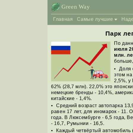
Green Way
Главная
Самые лучшие
Над
Парк ле
По дан
июля 2
млн. л
больше,
Доля 
этом на
2,5%, у
62% (28,7 млн). 22,0% это японс
немецкие бренды - 10,4%, америка
китайские - 1,4%.
Средний возраст автопарка 13,9
равен 17 лет, для иномарок - 11. 
года. В Люксембурге - 6,5 года, Ве
- 16,7, Румынии - 16,5.
Каждый четвёртый автомобиль (п