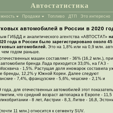
Автостатистика
ежность
Продажи
Топливо
ДТП
Это интересно
гковых автомобилей в России в 2020 го
ным ГИБДД и аналитического агентства «АВТОСТАТ»
на
020 года в России было зарегистрировано около 45
егковых автомобилей.
Это на 1,8% или на 0,9 млн. авт
 чем годом раньше.
отечественных машин составляет - 36% (16,2 млн.), пр
 автомобили бренда Лада приходится 33,0%, на ГАЗ -
 Москвича - 1,5%. Растущая доля иномарок составила у
кие бренды, 12,2% у Южной Кореи. Далее следуют
нские - 7,4%, французские - 5,6%, чешские - 2,1% и
 года, для отечественных автомобилей этот показател
Отметим, что средний возраст автопарка в Европе - 11,5
ликобритании - 8 лет, Австрии - 8,3, Литве - 16,8, Эстон
очти 11 млн.) относится к сегменту SUV.