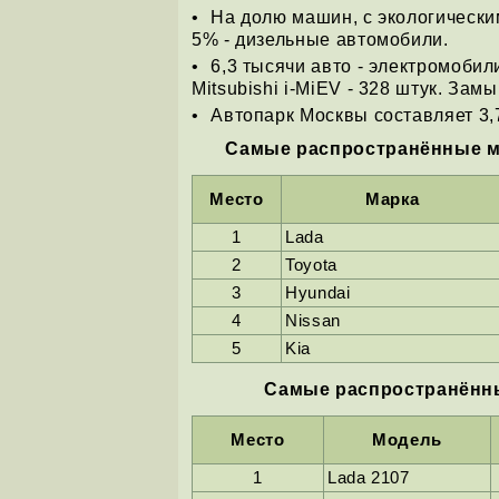
На долю машин, с экологически
5% - дизельные автомобили.
6,3 тысячи авто - электромобили
Mitsubishi i-MiEV - 328 штук. Замы
Автопарк Москвы составляет 3,7
Cамые распространённые ма
Место
Марка
1
Lada
2
Toyota
3
Hyundai
4
Nissan
5
Kia
Cамые распространённы
Место
Модель
1
Lada 2107