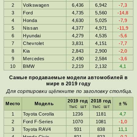
2
Volkswagen
6,436
6,942
-7,3
3
Ford
4,735
5,560
-14,8
4
Honda
4,630
5,025
-7,9
5
Nissan
4,377
4,971
-11,9
6
Hyundai
4,279
4,535
-5,6
7
Chevrolet
3,831
4,151
-7,7
8
Kia
2,843
2,900
-2,0
9
Mercedes
2,490
2,584
-3,6
10
BMW
2,219
2,132
4,1
Самые продаваемые модели автомобилей в
мире в 2019 году
Для сортировки щёлкните по заголовку столбца.
2019 год
2018 год
Место
Модель
± %
тыс шт
тыс шт
1
Toyota Corolla
1236
1181
4,7
2
Ford F-Series
1070
1081
-1,0
3
Toyota RAV4
931
838
11,1
4
Honda Civic
821
823
-0,2