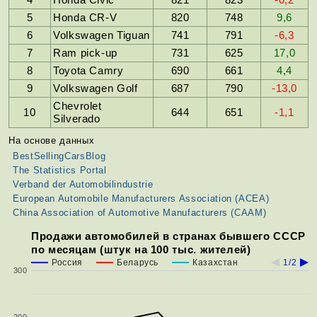
5
Honda CR-V
820
748
9,6
6
Volkswagen Tiguan
741
791
-6,3
7
Ram pick-up
731
625
17,0
8
Toyota Camry
690
661
4,4
9
Volkswagen Golf
687
790
-13,0
Chevrolet
10
644
651
-1,1
Silverado
На основе данных
BestSellingCarsBlog
The Statistics Portal
Verband der Automobilindustrie
European Automobile Manufacturers Association (ACEA)
China Association of Automotive Manufacturers (CAAM)
Продажи автомобилей в странах бывшего СССР
по месяцам (штук на 100 тыс. жителей)
Россия
Беларусь
Казахстан
1/2
300