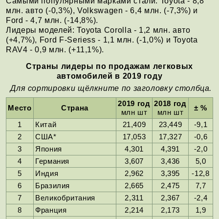
Самыми популярными марками стали: Toyota - 8,8
млн. авто (-0,3%), Volkswagen - 6,4 млн. (-7,3%) и
Ford - 4,7 млн. (-14,8%).
Лидеры моделей: Toyota Corolla - 1,2 млн. авто
(+4,7%), Ford F-Seriess - 1,1 млн. (-1,0%) и Toyota
RAV4 - 0,9 млн. (+11,1%).
Страны лидеры по продажам легковых
автомобилей в 2019 году
Для сортировки щёлкните по заголовку столбца.
2019 год
2018 год
Место
Страна
± %
млн шт
млн шт
1
Китай
21,409
23,449
-9,1
2
США*
17,053
17,327
-0,6
3
Япония
4,301
4,391
-2,0
4
Германия
3,607
3,436
5,0
5
Индия
2,962
3,395
-12,8
6
Бразилия
2,665
2,475
7,7
7
Великобритания
2,311
2,367
-2,4
8
Франция
2,214
2,173
1,9