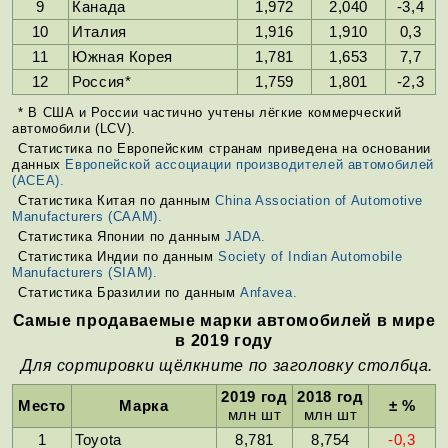
9
Канада
1,972
2,040
-3,4
10
Италия
1,916
1,910
0,3
11
Южная Корея
1,781
1,653
7,7
12
Россия*
1,759
1,801
-2,3
* В США и России частично учтены лёгкие коммерческий
автомобили (LCV).
Статистика по Европейским странам приведена на основании
данных
Европейской ассоциации производителей автомобилей
(ACEA).
Статистика Китая по данным
China Association of Automotive
Manufacturers (CAAM).
Статистика Японии по данным
JADA.
Статистика Индии по данным
Society of Indian Automobile
Manufacturers (SIAM).
Статистика Бразилии по данным
Anfavea.
Самые продаваемые марки автомобилей в мире
в 2019 году
Для сортировки щёлкните по заголовку столбца.
2019 год
2018 год
Место
Марка
± %
млн шт
млн шт
1
Toyota
8,781
8,754
-0,3