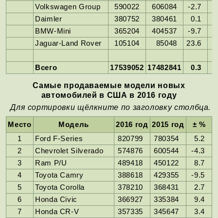
Volkswagen Group
590022
606084
-2.7
Daimler
380752
380461
0.1
BMW-Mini
365204
404537
-9.7
Jaguar-Land Rover
105104
85048
23.6
Всего
17539052
17482841
0.3
Самые продаваемые модели новых
автомобилей в США в 2016 году
Для сортировки щёлкните по заголовку столбца.
Место
Модель
2016 год
2015 год
± %
1
Ford F-Series
820799
780354
5.2
2
Chevrolet Silverado
574876
600544
-4.3
3
Ram P/U
489418
450122
8.7
4
Toyota Camry
388618
429355
-9.5
5
Toyota Corolla
378210
368431
2.7
6
Honda Civic
366927
335384
9.4
7
Honda CR-V
357335
345647
3.4