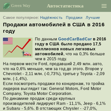
Автостатистика
Green Way
Самое популярное:
Надёжность
Продажи
Лучшие
Продажи автомобилей в США в 2016
году
По данным
GoodCarBadCar
в 2016
году в США было продано 17,5
миллионов новых легковых
автомобилей
, что на 0,3% больше
чем в 2015 году.
На первом месте Ford, продавший 2,49 млн. авто,
что на 0,6% меньше, чем за год до этого. Второе у
Chevrolet - 2,11 млн. (-0,73%), третье у Toyota - 2,09
млн. (-1,4%).
Если посмотреть продажи по концернам, то тройка
лидеров выглядит так: General Motors, Ford Motor
Company, Toyota Motor Corporation.
По динамике продаж среди крупных
производителей лидируют Ram - 11,1%, Jeep - 6,1%
и Subaru - 5,6%. В отстающих Chrysler - -27,0%,