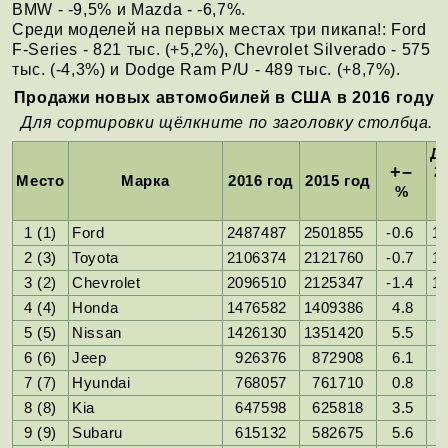
BMW - -9,5% и Mazda - -6,7%.
Среди моделей на первых местах три пикапа!: Ford
F-Series - 821 тыс. (+5,2%), Chevrolet Silverado - 575
тыс. (-4,3%) и Dodge Ram P/U - 489 тыс. (+8,7%).
Продажи новых автомобилей в США в 2016 году
Для сортировки щёлкните по заголовку столбца.
Д
+–
2
Место
Марка
2016 год
2015 год
г
%
1 (1)
Ford
2487487
2501855
-0.6
14
2 (3)
Toyota
2106374
2121760
-0.7
12
3 (2)
Chevrolet
2096510
2125347
-1.4
12
4 (4)
Honda
1476582
1409386
4.8
5 (5)
Nissan
1426130
1351420
5.5
6 (6)
Jeep
926376
872908
6.1
7 (7)
Hyundai
768057
761710
0.8
8 (8)
Kia
647598
625818
3.5
9 (9)
Subaru
615132
582675
5.6