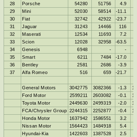
28
Porsche
54280
51756
4.9
29
Mini
52030
58514
-11.1
30
Fiat
32742
42922
-23.7
31
Jaguar
31243
14466
116
32
Maserati
12534
11693
7.2
33
Scion
12028
32958
-63.5
34
Genesis
6948
-
-
35
Smart
6211
7484
-17.0
36
Bentley
2581
2686
-3.9
37
Alfa Romeo
516
659
-21.7
General Motors
3042775
3082366
-1.3
17
Ford Motor
2599211
2603082
-0.1
14
Toyota Motor
2449630
2499319
-2.0
14
FCA/Chrysler Group
2244315
2252877
-0.4
12
Honda Motor
1637942
1586551
3.2
Nissan Motor
1564423
1484918
5.4
Hyundai-Kia
1422603
1387528
2.5