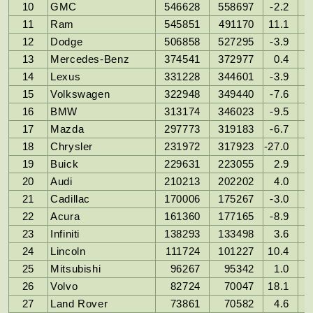
10
GMC
546628
558697
-2.2
11
Ram
545851
491170
11.1
12
Dodge
506858
527295
-3.9
13
Mercedes-Benz
374541
372977
0.4
14
Lexus
331228
344601
-3.9
15
Volkswagen
322948
349440
-7.6
16
BMW
313174
346023
-9.5
17
Mazda
297773
319183
-6.7
18
Chrysler
231972
317923
-27.0
19
Buick
229631
223055
2.9
20
Audi
210213
202202
4.0
21
Cadillac
170006
175267
-3.0
22
Acura
161360
177165
-8.9
23
Infiniti
138293
133498
3.6
24
Lincoln
111724
101227
10.4
25
Mitsubishi
96267
95342
1.0
26
Volvo
82724
70047
18.1
27
Land Rover
73861
70582
4.6