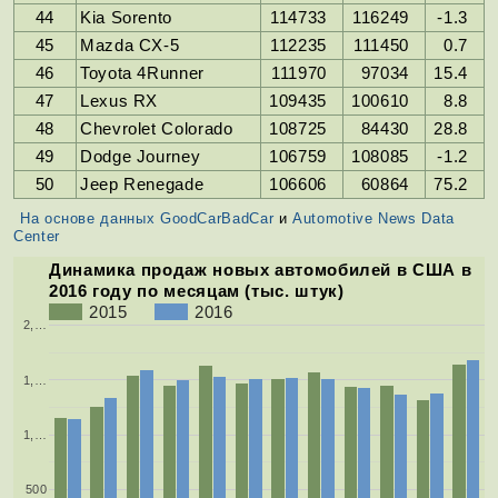
44
Kia Sorento
114733
116249
-1.3
45
Mazda CX-5
112235
111450
0.7
46
Toyota 4Runner
111970
97034
15.4
47
Lexus RX
109435
100610
8.8
48
Chevrolet Colorado
108725
84430
28.8
49
Dodge Journey
106759
108085
-1.2
50
Jeep Renegade
106606
60864
75.2
На основе данных GoodCarBadCar
и
Automotive News Data
Center
Динамика продаж новых автомобилей в США в
2016 году по месяцам (тыс. штук)
2015
2016
2,…
1,…
1,…
500