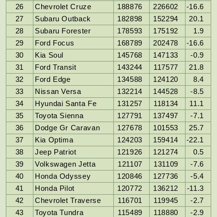
26
Chevrolet Cruze
188876
226602
-16.6
27
Subaru Outback
182898
152294
20.1
28
Subaru Forester
178593
175192
1.9
29
Ford Focus
168789
202478
-16.6
30
Kia Soul
145768
147133
-0.9
31
Ford Transit
143244
117577
21.8
32
Ford Edge
134588
124120
8.4
33
Nissan Versa
132214
144528
-8.5
34
Hyundai Santa Fe
131257
118134
11.1
35
Toyota Sienna
127791
137497
-7.1
36
Dodge Gr Caravan
127678
101553
25.7
37
Kia Optima
124203
159414
-22.1
38
Jeep Patriot
121926
121274
0.5
39
Volkswagen Jetta
121107
131109
-7.6
40
Honda Odyssey
120846
127736
-5.4
41
Honda Pilot
120772
136212
-11.3
42
Chevrolet Traverse
116701
119945
-2.7
43
Toyota Tundra
115489
118880
-2.9