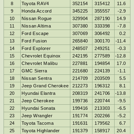
8
Toyota RAV4
352154
315412
11.6
9
Honda Accord
345225
355557
-2.9
10
Nissan Rogue
329904
287190
14.9
11
Nissan Altima
307380
333398
-7.8
12
Ford Escape
307069
306492
0.2
13
Ford Fusion
265840
300170
-11.4
14
Ford Explorer
248507
249251
-0.3
15
Chevrolet Equinox
242195
277589
-12.8
16
Chevrolet Malibu
227881
194854
17.0
17
GMC Sierra
221680
224139
-1.1
18
Nissan Sentra
214709
203509
5.5
19
Jeep Grand Cherokee
212273
196312
8.1
20
Hyundai Elantra
208319
241706
-13.8
21
Jeep Cherokee
199736
220744
-9.5
22
Hyundai Sonata
199416
213303
-6.5
23
Jeep Wrangler
191774
202266
-5.2
24
Toyota Tacoma
191631
179562
6.7
25
Toyota Highlander
191379
158917
20.4