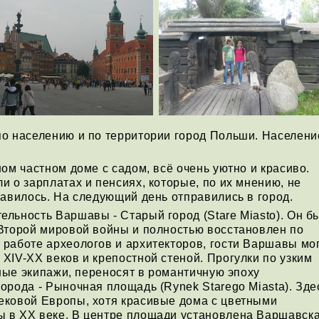
по населению и по территории город Польши. Населени
ом частном доме с садом, всё очень уютно и красиво.
и о зарплатах и пенсиях, которые, по их мнению, не
равилось. На следующий день отправились в город.
льность Варшавы - Старый город (Stare Miasto). Он б
Второй мировой войны и полностью восстановлен по
работе археологов и архитекторов, гости Варшавы мо
XIV-ХХ веков и крепостной стеной. Прогулки по узким
нные экипажи, переносят в романтичную эпоху
орода - Рыночная площадь (Rynek Starego Miasta). Зде
ековой Европы, хотя красивые дома с цветными
 в XX веке. В центре площади установлена Варшавск