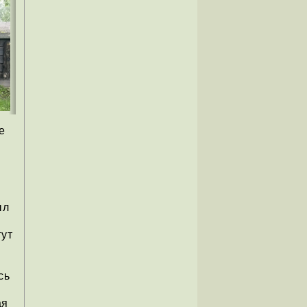
е
ыл
гут
сь
ая