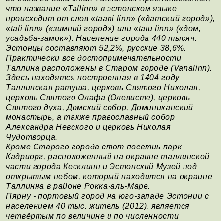
что название «Tallinn» в эстонском языке
происходит от слов «taani linn» («датский город»),
«tali linn» («зимний город») или «talu linn» («дом,
усадьба-замок»). Население города 440 тысяч.
Эстонцы составляют 52,2%, русские 38,6%.
Практически все достопримечательности
Таллина расположены в Старом городе (Vanalinn).
Здесь находятся построенная в 1404 году
Таллинская ратуша, церковь Святого Николая,
церковь Святого Олафа (Олевисте), церковь
Святого духа, Домский собор, Доминиканский
монастырь, а также православный собор
Александра Невского и церковь Николая
Чудотворца.
Кроме Старого города стот посетиь парк
Кадриорг, расположенный на окраине таллинской
части города Кесклинн и Эстонский Музей под
открытым небом, который находится на окраине
Таллинна в районе Рокка-аль-Маре.
Пярну - портовый город на юго-западе Эстонии с
населением 40 тыс. житель (2012), является
четвёртым по величине и по численности