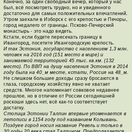
Конечно, за один свободный вечер, который у нас
был, всё посмотреть трудно, но и увиденного
достаточно для самых положительных впечатлений.
Утром заехали в Изборск с его крепостью и Печоры,
город недалеrо от границы. Псково-Печерский
монастырь - это надо видеть.
Кстати, если будете пересекать границу в
Ивангород, посетите Ивангородскую крепость.
И так Эстония, государство с населением 1,3 млн.
человек на 2016 год (151 место в мире) и
занимаемой территорией 45 тыс. кв.км. (132
место). По ВВП на душу населения Эстония в 2014
году была на 40_м месте, кстати, Россия на 48_м.
Не слишком большие доходы сразу бросаются в
глаза, городскому хозяйству явно не хватает
средств. Многое напоминает совковое недавнее
прошлое, но в отличие от России сегодняшней
роскоши здесь нет, всё как-то соответствует
достатку.
Столица Эстонии Таллин впервые упоменается в
летописи в 1154 году под названием Колывань.
Поздyее город носил название Ревель и только в
30 годы 20 века стал Таллином. Предполагается,