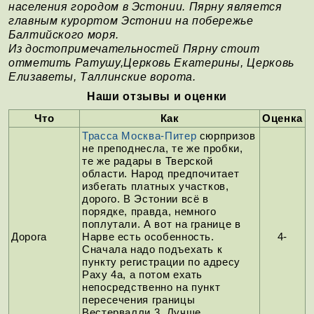
населения городом в Эстонии. Пярну является
главным курортом Эстонии на побережье
Балтийского моря.
Из достопримечательностей Пярну стоит
отметить Ратушу,Церковь Екатерины, Церковь
Елизаветы, Таллинские ворота.
Наши отзывы и оценки
Что
Как
Оценка
Трасса Москва-Питер
сюрпризов
не преподнесла, те же пробки,
те же радары в Тверской
области. Народ предпочитает
избегать платных участков,
дорого. В Эстонии всё в
порядке, правда, немного
поплутали. А вот на границе в
Дорога
Нарве есть особенность.
4-
Сначала надо подъехать к
пункту регистрации по адресу
Раху 4а, а потом ехать
непосредственно на пункт
пересечения границы
Вестервалли 3. Лучше