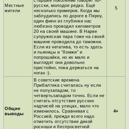
старшее поколение говорит по-
Местные
русски, молодое редко. Ещё
5
жители
несколько примеров. Когда мы
заблудились по дороге в Пярну,
один финн из глубинки нас
любезно проводил километров
20 на своей машине. В Нарве
супружеская пара тоже на своей
машине проводила до таможни.
Если из негатива, то есть здесь
и пьяницы и "бомжи" и
попрошайки, но их мало и
выглядят они довольно
пристойно, пока держаться на
ногах :).
В советские времена
Прибалтика считалась ну если
не полузападом, то
четвертьзападом точно. Если не
считать отсутствие русских
надписей на улицах, мало что
Общие
изменилось. Сравнивая с
4+
выводы
Россией, прежде всего надо
отметить отсутствие дикой
роскоши и беспросветной