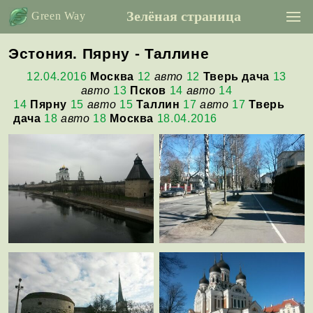
Зелёная страница
Green Way
Эстония. Пярну - Таллинe
12.04.2016
Москва
12
авто
12
Тверь дача
13
авто
13
Псков
14
авто
14
14
Пярну
15
авто
15
Таллин
17
авто
17
Тверь
дача
18
авто
18
Москва
18.04.2016