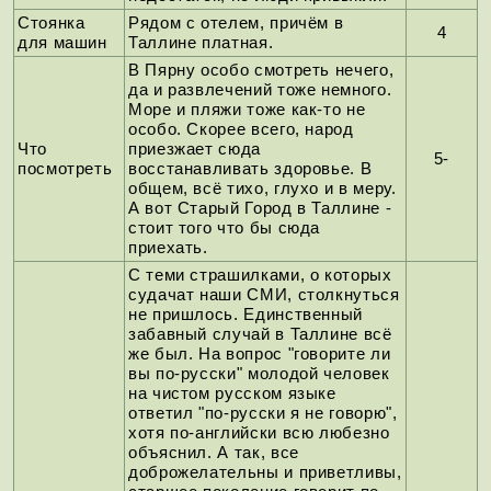
Стоянка
Рядом с отелем, причём в
4
для машин
Таллине платная.
В Пярну особо смотреть нечего,
да и развлечений тоже немного.
Море и пляжи тоже как-то не
особо. Скорее всего, народ
Что
приезжает сюда
5-
посмотреть
восстанавливать здоровье. В
общем, всё тихо, глухо и в меру.
А вот Старый Город в Таллине -
стоит того что бы сюда
приехать.
С теми страшилками, о которых
судачат наши СМИ, столкнуться
не пришлось. Единственный
забавный случай в Таллине всё
же был. На вопрос "говорите ли
вы по-русски" молодой человек
на чистом русском языке
ответил "по-русски я не говорю",
хотя по-английски всю любезно
объяснил. А так, все
доброжелательны и приветливы,