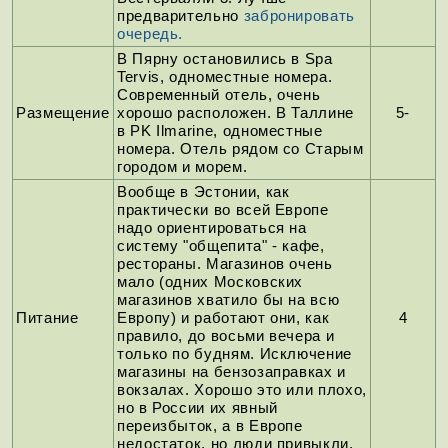
предварительно
забронировать
очередь.
В Пярну остановились в Spa
Tervis, одноместные номера.
Современный отель, очень
Размещение
хорошо расположен. В Таллине
5-
в PK Ilmarine, одноместные
номера. Отель рядом со Старым
городом и морем.
Вообще в Эстонии, как
практически во всей Европе
надо ориентироваться на
систему "общепита" - кафе,
рестораны. Магазинов очень
мало (одних Московских
магазинов хватило бы на всю
Питание
Европу) и работают они, как
4
правило, до восьми вечера и
только по будням. Исключение
магазины на бензозаправках и
вокзалах. Хорошо это или плохо,
но в России их явный
переизбыток, а в Европе
недостаток, но люди привыкли.