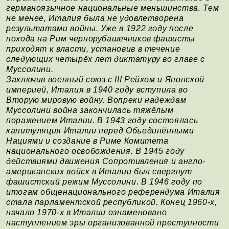
германоязычное национальные меньшинства. Тем
не менее, Италия была не удовлетворена
результатами войны. Уже в 1922 году после
похода на Рим чернорубашечников фашисты
приходят к власти, установив в течение
следующих четырёх лет диктатуру во главе с
Муссолини.
Заключив военный союз с III Рейхом и Японской
империей, Италия в 1940 году вступила во
Вторую мировую войну. Вопреки надеждам
Муссолини война закончилась тяжёлым
поражением Италии. В 1943 году состоялась
капитуляция Италии перед Объединёнными
Нациями и создание в Риме Комитета
национального освобождения. В 1945 году
действиями движения Сопротивления и англо-
американских войск в Италии был свергнут
фашистский режим Муссолини. В 1946 году по
итогам общенационального референдума Италия
стала парламентской республикой. Конец 1960-х,
начало 1970-х в Италии ознаменовано
наступлением эры организованной преступности