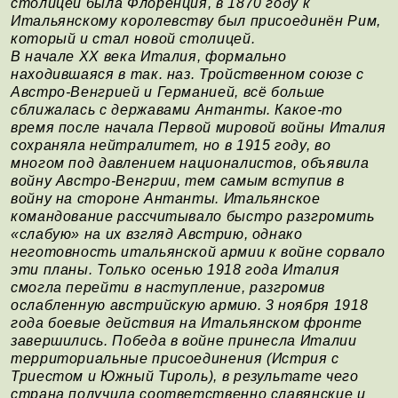
столицей была Флоренция, в 1870 году к
Итальянскому королевству был присоединён Рим,
который и стал новой столицей.
В начале XX века Италия, формально
находившаяся в так. наз. Тройственном союзе с
Австро-Венгрией и Германией, всё больше
сближалась с державами Антанты. Какое-то
время после начала Первой мировой войны Италия
сохраняла нейтралитет, но в 1915 году, во
многом под давлением националистов, объявила
войну Австро-Венгрии, тем самым вступив в
войну на стороне Антанты. Итальянское
командование рассчитывало быстро разгромить
«слабую» на их взгляд Австрию, однако
неготовность итальянской армии к войне сорвало
эти планы. Только осенью 1918 года Италия
смогла перейти в наступление, разгромив
ослабленную австрийскую армию. 3 ноября 1918
года боевые действия на Итальянском фронте
завершились. Победа в войне принесла Италии
территориальные присоединения (Истрия с
Триестом и Южный Тироль), в результате чего
страна получила соответственно славянские и