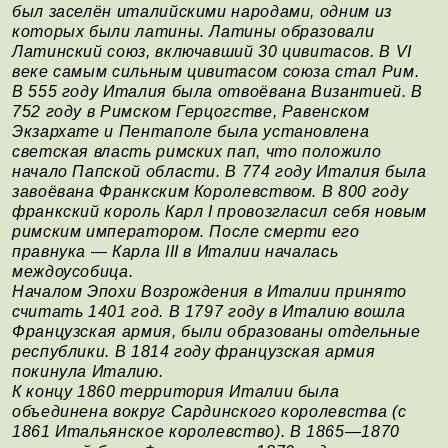
был заселён италийскими народами, одним из
которых были латины. Латины образовали
Латинский союз, включавший 30 цивитасов. В VI
веке самым сильным цивитасом союза стал Рим.
В 555 году Италия была отвоёвана Византией. В
752 году в Римском Герцогстве, Равенском
Экзархате и Пентаполе была установлена
светская власть римских пап, что положило
начало Папской области. В 774 году Италия была
завоёвана Франкским Королевством. В 800 году
франкский король Карл I провозгласил себя новым
римским императором. После смерти его
правнука — Карла III в Италии началась
междоусобица.
Началом Эпохи Возрождения в Италии принято
считать 1401 год. В 1797 году в Италию вошла
Французская армия, были образованы отдельные
республики. В 1814 году французская армия
покинула Италию.
К концу 1860 территория Италии была
объединена вокруг Сардинского королевства (с
1861 Итальянское королевство). В 1865—1870