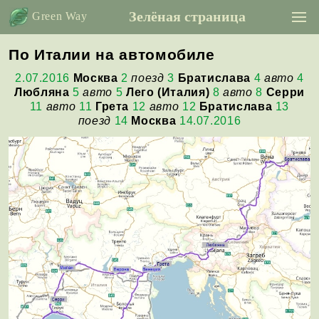
Зелёная страница
Green Way
По Италии на автомобиле
2.07.2016
Москва
2
поезд
3
Братислава
4
авто
4
Любляна
5
авто
5
Лего (Италия)
8
авто
8
Серри
11
авто
11
Грета
12
авто
12
Братислава
13
поезд
14
Москва
14.07.2016