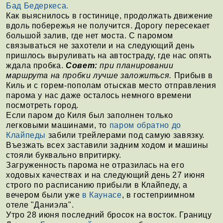
Бад Бедеркеса.
Как выяснилось в гостинице, продолжать движение
вдоль побережья не получится. Дорогу пересекает
большой залив, где нет моста. С паромом
связываться не захотели и на следующий день
пришлось выруливать на автостраду, где нас опять
ждала пробка.
Совет:
при планировании
маршрута на пробки лучше заложиться.
Прибыв в
Киль и с горем-пополам отыскав место отправления
парома у нас даже осталось немного времени
посмотреть город.
Если паром до Киля был заполнен только
легковыми машинами, то
паром обратно до
Клайпеды
забили трейлерами под самую завязку.
Въезжать всех заставили задним ходом и машины
стояли буквально впритирку.
Загруженность парома не отразилась на его
ходовых качествах и на следующий день 27 июня
строго по расписанию прибыли в Клайпеду, а
вечером были уже
в Каунасе
, в гостеприимном
отеле "Даниэла".
Утро 28 июня последний бросок на восток. Границу