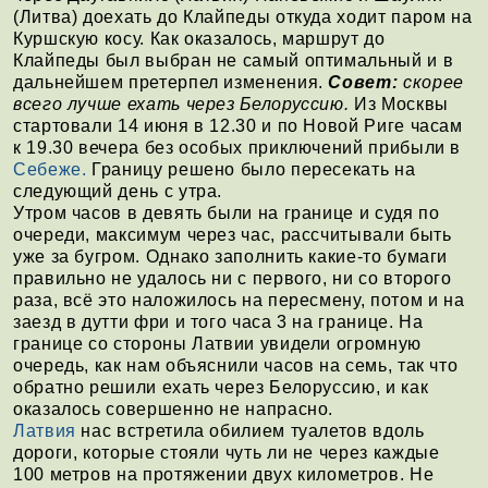
(Литва) доехать до Клайпеды откуда ходит паром на
Куршскую косу. Как оказалось, маршрут до
Клайпеды был выбран не самый оптимальный и в
дальнейшем претерпел изменения.
Совет:
скорее
всего лучше ехать через Белоруссию.
Из Москвы
стартовали 14 июня в 12.30 и по Новой Риге часам
к 19.30 вечера без особых приключений прибыли в
Себеже.
Границу решено было пересекать на
следующий день с утра.
Утром часов в девять были на границе и судя по
очереди, максимум через час, рассчитывали быть
уже за бугром. Однако заполнить какие-то бумаги
правильно не удалось ни с первого, ни со второго
раза, всё это наложилось на пересмену, потом и на
заезд в дутти фри и того часа 3 на границе. На
границе со стороны Латвии увидели огромную
очередь, как нам объяснили часов на семь, так что
обратно решили ехать через Белоруссию, и как
оказалось совершенно не напрасно.
Латвия
нас встретила обилием туалетов вдоль
дороги, которые стояли чуть ли не через каждые
100 метров на протяжении двух километров. Не