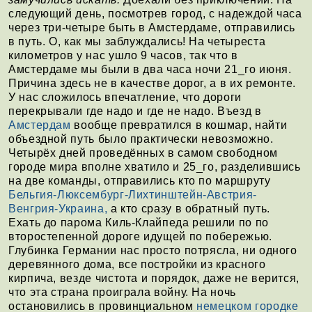
следующий день, посмотрев город, с надеждой часа
через три-четыре быть в Амстердаме, отправились
в путь. О, как мы заблуждались! На четыреста
километров у нас ушло 9 часов, так что в
Амстердаме мы были в два часа ночи 21_го июня.
Причина здесь не в качестве дорог, а в их ремонте.
У нас сложилось впечатление, что дороги
перекрывали где надо и где не надо. Въезд в
Амстердам
вообще превратился в кошмар, найти
объездной путь было практически невозможно.
Четырёх дней проведённых в самом свободном
городе мира вполне хватило и 25_го, разделившись
на две команды, отправились кто по маршруту
Бельгия-Люксембург-Лихтинштейн-Австрия-
Венгрия-Украина,
а кто сразу в обратный путь.
Ехать до парома Киль-Клайпеда решили по по
второстепенной дороге идущей по побережью.
Глубинка Германии нас просто потрясла, ни одного
деревянного дома, все постройки из красного
кирпича, везде чистота и порядок, даже не верится,
что эта страна проиграла войну. На ночь
остановились в провинциальном
немецком городке