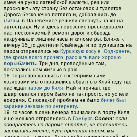
имея на руках латвийской валюты, решили
проскочить эту страну без остановок и туалетов.
Дорога бесконечно петляла и, добравшись до
Литвы
, в Паневежисе решили свернуть на юг на
автостраду. Ну и здесь невезение преследовало
нас, нескончаемый ремонт дорог и объезды
накручивали лишние часы и километры. Ближе к
вечеру 15_го достигли Клайпеды и погрузившись на
паром отправились на
Куршскую косу в Юодкранте,
где кроме всего прочего, рассчитывали хорошо
порыбачить
.
Три дня, проведённые там,
показались нам жизнью в раю.
18_го распрощавшись с гостеприимными
хозяевами мы отправились обратно в Клайпеду, где
нас ждал
паром до Киля
. Найти причал, где
швартовался паром было не так просто, но успели
вовремя. С посадкой проблем не было
билет был
заранее заказан по интернету.
19_го часов в семь вечера причалили в порту Киля
и не мешкая отправились в
Гамбург.
Совет:
если
собираетесь на пароме обратно, не поленитесь
запомнить место, куда причалил паром, мы
замучились искать.
Доехали без приключений. На