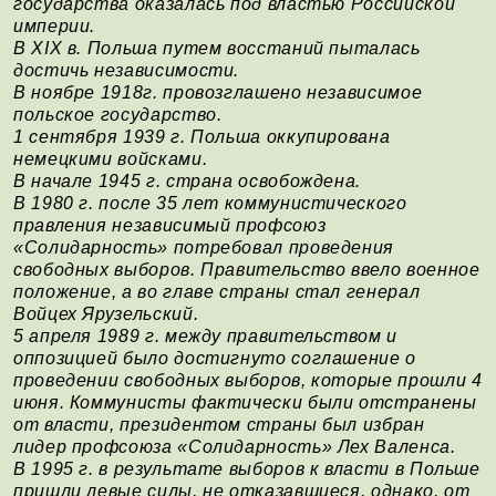
государства оказалась под властью Российской
империи.
В XIX в. Польша путем восстаний пыталась
достичь независимости.
В ноябре 1918г. провозглашено независимое
польское государство.
1 сентября 1939 г. Польша оккупирована
немецкими войсками.
В начале 1945 г. страна освобождена.
В 1980 г. после 35 лет коммунистического
правления независимый профсоюз
«Солидарность» потребовал проведения
свободных выборов. Правительство ввело военное
положение, а во главе страны стал генерал
Войцех Ярузельский.
5 апреля 1989 г. между правительством и
оппозицией было достигнуто соглашение о
проведении свободных выборов, которые прошли 4
июня. Коммунисты фактически были отстранены
от власти, президентом страны был избран
лидер профсоюза «Солидарность» Лех Валенса.
В 1995 г. в результате выборов к власти в Польше
пришли левые силы, не отказавшиеся, однако, от