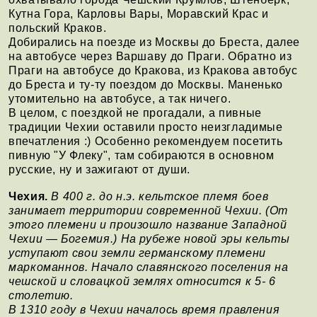
Кутна Гора, Карловы Вары, Моравский Крас и
польский Краков.
Добирались на поезде из Москвы до Бреста, далее
на автобусе через Варшаву до Праги. Обратно из
Праги на автобусе до Кракова, из Кракова автобус
до Бреста и ту-ту поездом до Москвы. Маненько
утомительно на автобусе, а так ничего.
В целом, с поездкой не прогадали, а пивные
традиции Чехии оставили просто неизгладимые
впечатления :) Особенно рекомендуем посетить
пивную "У Флеку", там собираются в основном
русские, ну и зажигают от души.
Чехия.
В 400 г. до н.э. кельтское племя боев
занимает территории современной Чехии. (От
этого племени и произошло название Западной
Чехии — Богемия.) На рубеже новой эры кельты
уступают свои земли германскому племени
маркоманнов. Начало славянского поселения на
чешской и словацкой землях относится к 5- 6
столетию.
В 1310 году в Чехии началось время правления