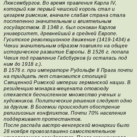
Люксембургов. Во время правления Карла IV,
который как первый чешский король стал и
цезарем римским, вначале слабая страна стала
постепенно значительным и влиятельным
государством. В 1348 г. был основан Карлов
университет, древнейший в средней Европе.
Гуситское революционное движение (1419-1434) в
Чехии значительным образом повлияло на общее
историческое развитие Европы. В 1526 г. попала
Чехия под правление Габсбурков (и осталась под
ним до 1918 г.).
В 1576 г. при императоре Рудольфе II Прага почти
на тридцать лет становится столицей
Священной Римской империи германской нации. В
резиденцию монарха-мецената отовсюду
стекается бесчисленное множество ученых и
художников. Политические решения следуют одно
за другим. В Богемии происходит обострение
религиозных конфликтов. Почти 70% населения
поддерживает протестантов.
После распада австро-венгерской монархии было
28 ноября провозглашено самостоятельное