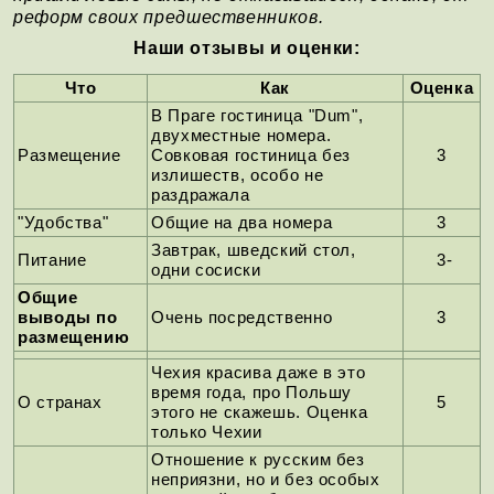
реформ своих предшественников.
Наши отзывы и оценки:
Что
Как
Оценка
В Праге гостиница "Dum",
двухместные номера.
Размещение
Совковая гостиница без
3
излишеств, особо не
раздражала
"Удобства"
Общие на два номера
3
Завтрак, шведский стол,
Питание
3-
одни сосиски
Общие
выводы по
Очень посредственно
3
размещению
Чехия красива даже в это
время года, про Польшу
О странах
5
этого не скажешь. Оценка
только Чехии
Отношение к русским без
неприязни, но и без особых