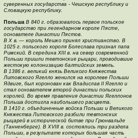
суверенных государства - Чешскую республику и
Словацкую республику.
Польша
В 840 г. образовалось первое польское
государство при легендарном короле Пясте,
основателе династии Пястов.
В Х в. — король Мешко принял христианство. В
1025 г. польского короля Болеслава признал папа
Римский. В середина XIII в. на север современной
Польши пришли тевтонские рыцари, проводившие
жестокую колонизацию балтийских земель.
В 1386 г. великий князь Великого Княжества
Литовского Ягелло женился на королеве Польши
Ядвиге, был коронован как Владислав II Ягелло и
стал основателем второй династии польских
королей. Во время правления династии Ягеллонов
Польша достигла наибольшего расцвета.
В 1410 г. объединенные войска Польши и Великого
Княжества Литовского разбили тевтонских
рыцарей в исторической битве при Грюнвальде
(Танненберге). В XVIII в. состоялись три раздела
Польши, в результате которых большая часть