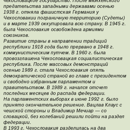
чехословацкое государство. После мюнхенского
предательства западными державами осенью
1938 г. отняла фашистская Германия у
Чехословакии пограничную территорию (Судеты)
и в марте 1939 оккупировала всю страну. В 1945 г.
была Чехословакия освобождена армиями
союзников.
Развитие страны в направлении традиций
республики 1918 года было прервано в 1948 г.
коммунистическим путчем. В 1960 г. была
провозглашена Чехословацкая социалистическая
республика. После массовых демонстраций
осенью 1989 г. стала Чехословакия опять
демократической страной во главе с президентом
и свободно избранным парламентом и
правительством. В 1989 г. начался отсчет
последних месяцев до распада федерации.
На парламентских выборах в июне 1992 г. было
принято окончательное решение. Вацлав Клаус с
чешской стороны и Владимир Мечиар — со
словацкой, без колебаний решили пойти на раздел
федерации.
В 1993 г. Чехословакия разделилась на два