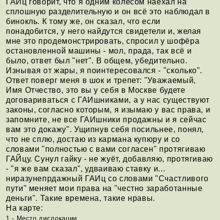
ГАИц говорит, что я одним колесом наехал на
сплошную разделительную и он всё это наблюдал в
бинокль. К тому же, он сказал, что если
понадобится, у него найдутся свидетели и, желая
мне это продемонстрировать, спросил у шофёра
остановленной машины - мол, прада, так всё и
было, ответ был "нет". В общем, убедительно.
Изнывая от жары, я поинтересовался - "сколько".
Ответ поверг меня в шок и трепет: "Уважаемый,
Имя Отчество, это вы у себя в Москве будете
договариваться с ГАИшниками, а у нас существуют
законы, согласно которым, я изымаю у вас права, и
запомните, не все ГАИшники продажны и я сейчас
вам это докажу". Ущипнув себя посильнее, понял,
что не сплю, достаю из кармана купюру и со
словами "полностью с вами согласен" протягиваю
ГАЙцу. Сунул гайку - не жуёт, добавляю, протягиваю
- "я же вам сказал", удваиваю ставку и...
ниразунепрдажный ГАИц со словами "Счастливого
пути" меняет мои права на "честно заработанные
деньги". Такие времена, такие нравы.
На карте:
1 - Место дислокации