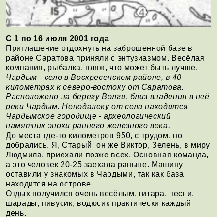
С 1 по 16 июля 2001 года
Приглашение отдохнуть на заброшенной базе в
районе Саратова приняли с энтузиазмом. Весёлая
компания, рыбалка, пляж, что может быть лучше.
Чардым - село в Воскресенском районе, в 40
километрах к северо-востоку от Саратова.
Расположено на берегу Волги, близ впадения в неё
реки Чардым. Неподалеку от села находится
Чардымское городище - археологический
памятник эпохи раннего железного века.
До места где-то километров 950, с трудом, но
добрались. Я, Старый, он же Виктор, Зелень, в миру
Людмила, приехали позже всех. Основная команда,
а это человек 20-25 заехала раньше. Машину
оставили у знакомых в Чардыми, так как база
находится на острове.
Отдых получился очень весёлым, гитара, песни,
шарады, пивусик, водюсик практически каждый
день.