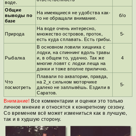
воде.
Общие
На имеющиеся не удобства как-
выводы по
б/о
то не обращали внимание.
базе
На воде очень интересно,
Природа
множество островов, проток,
5-
есть куда сплавать. Есть грибы.
В основном ловили хищника с
лодки, на спиннинг вдоль травы
Рыбалка
и, в общем то, удачно. Так же
4
многие ловят с лодки леща на
донки и тоже вполне прилично.
Плавали по акватории, правда,
Что
на 2_х сильном моторчике
5-
посмотреть
далеко не заплывёшь. Ездили в
Саратов.
Внимание!
Все комментарии и оценки это только
личное мнение и относятся к конкретному сезону.
Со временем всё может измениться как в лучшую,
так и в худшую сторону.