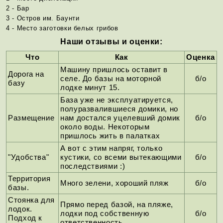
2 - Бар
3 - Остров им. Баунти
4 - Место заготовки белых грибов
Наши отзывы и оценки:
Что
Как
Оценка
Машину пришлось оставит в
Дорога на
селе. До базы на моторной
б/о
базу
лодке минут 15.
База уже не эксплуатируется,
полуразвалившиеся домики, но
Размещение
нам достался уцелевший домик
б/о
около воды. Некоторым
пришлось жить в палатках
А вот с этим напряг, только
"Удобства"
кустики, со всеми вытекающими
б/о
последствиями :)
Территория
Много зелени, хороший пляж
б/о
базы.
Стоянка для
Прямо перед базой, на пляже,
лодок.
лодки под собственную
б/о
Подход к
ответственность