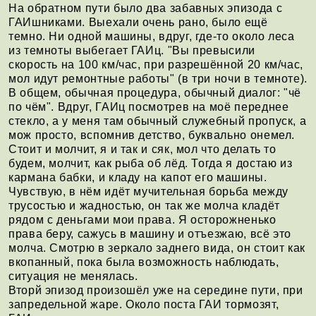
На обратном пути было два забавных эпизода с
ГАИшниками. Выехали очень рано, было ещё
темно. Ни одной машины, вдруг, где-то около леса
из темноты выбегает ГАИц. "Вы превысили
скорость на 100 км/час, при разрешённой 20 км/час,
мол идут ремонтные работы" (в три ночи в темноте).
В общем, обычная процедура, обычный диалог: "чё
по чём". Вдруг, ГАИц посмотрев на моё переднее
стекло, а у меня там обычный служебный пропуск, а
мож просто, вспомнив детство, буквально онемел.
Стоит и молчит, я и так и сяк, мол что делать то
будем, молчит, как рыба об лёд. Тогда я достаю из
кармана бабки, и кладу на капот его машины.
Чувствую, в нём идёт мучительная борьба между
трусостью и жадностью, он так же молча кладёт
рядом с деньгами мои права. Я осторожненько
права беру, сажусь в машину и отъезжаю, всё это
молча. Смотрю в зеркало заднего вида, он стоит как
вкопанный, пока была возможность наблюдать,
ситуация не менялась.
Вторй эпизод произошёл уже на середине пути, при
запредельной жаре. Около поста ГАИ тормозят,