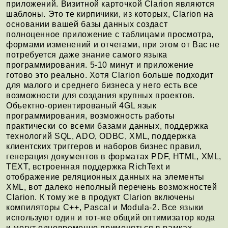
приложений. Визитной карточкой Clarion являются
шаблоны. Это те кирпичики, из которых, Clarion на
основании вашей базы данных создаст
полноценное приложение с таблицами просмотра,
формами изменений и отчетами, при этом от Вас не
потребуется даже знание самого языка
программирования. 5-10 минут и приложение
готово это реально. Хотя Clarion больше подходит
для малого и среднего бизнеса у него есть все
возможности для создания крупных проектов.
Объектно-ориентированый 4GL язык
программирования, возможность работы
практически со всеми базами данных, поддержка
технологий SQL, ADO, ODBC, XML, поддержка
клиентских триггеров и наборов бизнес правил,
генерация документов в форматах PDF, HTML, XML,
TEXT, встроенная поддержка RichText и
отображение реляционных данных на элементы
XML, вот далеко неполный перечень возможностей
Clarion. К тому же в продукт Clarion включены
компиляторы C++, Pascal и Modula-2. Все языки
используют один и тот-же общий оптимизатор кода
и могут одновременно применяться в рамках