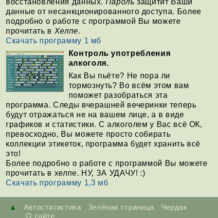
восстановления данных.
Пароль
защитит Ваши
данные от несанкционированного доступа. Более
подробно о работе с программой Вы можете
прочитать в
Хелпе.
Скачать программу 1 мб
Контроль употребления
алкоголя.
Как Вы пьёте? Не пора ли
тормознуть? Во всём этом вам
поможет разобраться эта
программа. Следы вчерашней вечеринки теперь
будут отражаться не на вашем лице, а в виде
графиков и статистики. С алкоголем у Вас всё ОК,
превосходно, Вы можете просто собирать
коллекции этикеток, программа будет хранить всё
это!
Более подробно о работе с программой Вы можете
прочитать в хелпе. НУ, ЗА УДАЧУ! :)
Скачать программу 1,3 мб
▲
Автостатистика
Зелёная страница
Чердак
О сайте